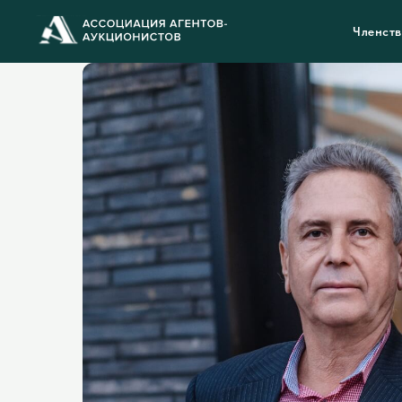
Членст