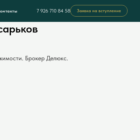
7 926 710 84 58
Заявка на вступление
онтакты
сарьков
жимости. Брокер Делюкс.